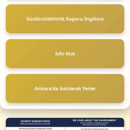
Sürdürülebilirlik Raporu İngilizce
Sıfır Atık
Ankara'da Gezilecek Yerler